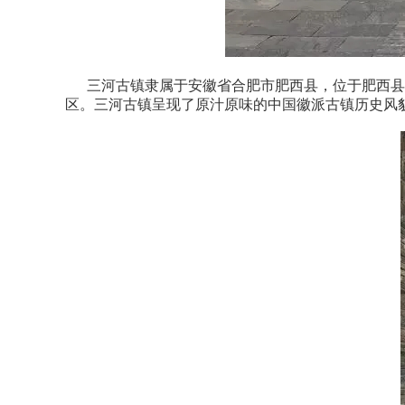
三河
古
镇隶属于安徽省合肥市
肥西县
，位于
肥西县
区
。三河古镇呈现了原汁原味的中国徽派古镇历史风