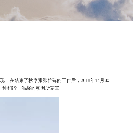
现，在结束了秋季紧张忙碌的工作后，
2018
年
月
11
30
一种和谐，温馨的氛围所笼罩。