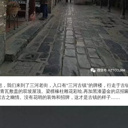
息，我们来到了三河老街，入口有
“三河古镇”的牌楼，
行走于古
青瓦敷盖的双坡屋顶。梁檩椽柱雕花彩绘
再加黑漆鎏金的店招
,
思古之幽情。
没有花哨的装饰和招牌，这才是古镇的样子……