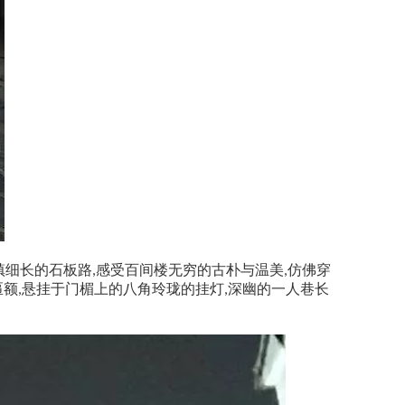
镇细长的石板路
感受百间楼无穷的古朴与温美
仿佛穿
,
,
匾额
悬挂于门楣上的八角玲珑的挂灯
深幽的一人巷长
,
,