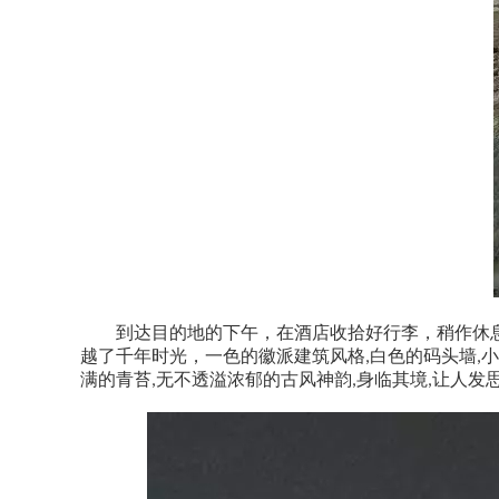
到
达目的地的下午，在酒店收拾好行李，稍作休
越了千年时光，一色的徽派建筑风格
白色的码头墙
小
,
,
满的青苔
无不透溢浓郁的古风神韵
身临其境
让人发
,
,
,