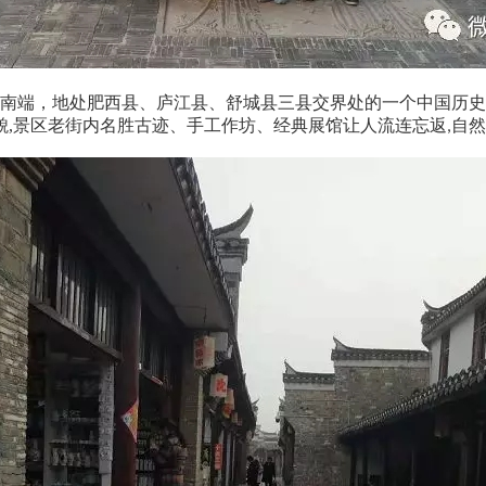
南端，地处
肥西县
、
庐江县
、
舒城县
三县交界处
的一个
中国历史
貌,景区老街内名胜古迹、手工作坊、经典展馆让人流连忘返
自然
,