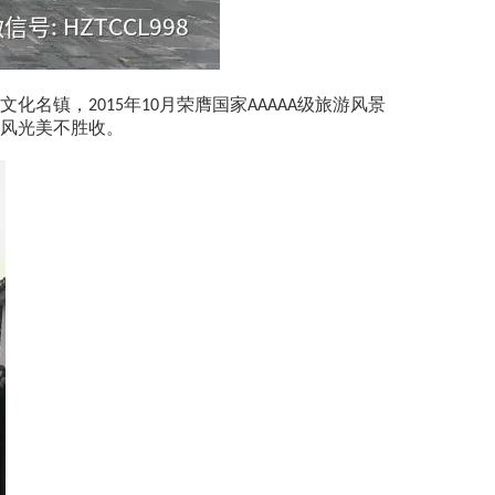
文化名镇，
年
月荣膺国家
级旅游风景
2015
10
AAAAA
风光美不胜收。