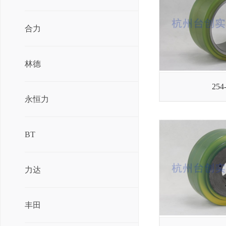
合力
林德
254
永恒力
BT
力达
丰田